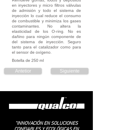
Remueve gomas, lodos y depósitos
en inyectores y micro filtros válvulas
de admisión y todo el sistema de
inyección lo cual reduce el consumo
de combustible y minimiza los gases
contaminantes. No altera la
elasticidad de los O-ring. No es
dañino para ningún componente de
del sistema de inyección. Seguro
tanto para el catalizador como para
el sensor de oxígeno.
Botella de 250 ml
Antetior
Siguiente
“INNOVACIÓN EN SOLUCIONES
CONFIABLES Y ECOLÓGICAS EN