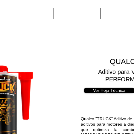
uestra Historia
Productos
Contáctan
QUAL
Aditivo para 
PERFORM
Ver Hoja Técnica
Qualco "TRUCK" Aditivo de 
aditivos para motores a d
que optimiza la combu