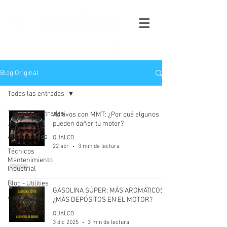
Blog Original
Todas las entradas
Todas las entradas
Aditivos con MMT: ¿Por qué algunos
pueden dañar tu motor?
Técnicos
Automotrices
QUALCO
22 abr
3 min de lectura
Técnicos
Mantenimiento
Industrial
Blog - Utilities
GASOLINA SÚPER: MÁS AROMÁTICOS,
vista previa
¿MÁS DEPÓSITOS EN EL MOTOR?
QUALCO
3 dic 2025
3 min de lectura