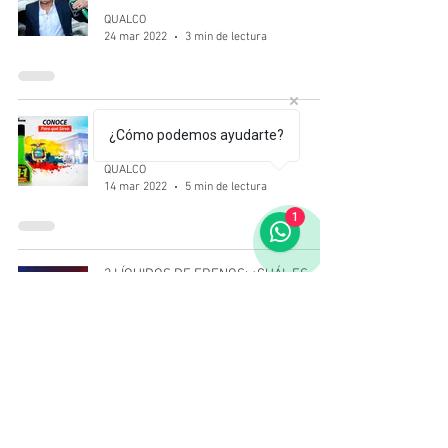
QUALCO
24 mar 2022
3 min de lectura
¿CÓMO Y PARA QUÉ CREAMOS
¿Cómo podemos ayudarte?
NUESTRO ADITIVO QUALCO R1?
QUALCO
14 mar 2022
5 min de lectura
1
2 LÍQUIDOS DE FRENOS: ¿CUÁL ES
MEJOR Y RESISTE MÁS EL AGUA?
QUALCO
24 ene 2022
3 min de lectura
SEDIMENTOS BLANQUECINOS:
¿REFRIGERANTE MALO?