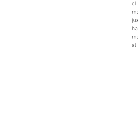
el
mo
ju
ha
me
al