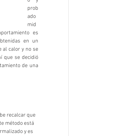
o y 
prob
ado 
mid
ortamiento es 
tenidas en un 
 al calor y no se 
 que se decidió 
tamiento de una 
be recalcar que 
te método está 
rmalizado y es 