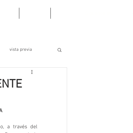
os
Blog
FAQ
Siguenos en:
vista previa
ENTE
A
, a través del 