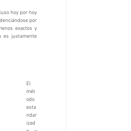
luso hoy por hoy 
idenciándose por 
menos exactos y 
 es justamente 
El 
mét
odo 
esta
ndar
izad