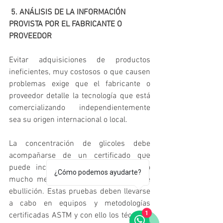
 5. ANÁLISIS DE LA INFORMACIÓN 
PROVISTA POR EL FABRICANTE O 
PROVEEDOR
Evitar adquisiciones de productos 
ineficientes, muy costosos o que causen 
problemas exige que el fabricante o 
proveedor detalle la tecnología que está 
comercializando independientemente 
sea su origen internacional o local.
La concentración de glicoles debe 
acompañarse de un certificado que 
puede incluir análisis de densidad o 
¿Cómo podemos ayudarte?
mucho mejor una prueba de punto de 
ebullición. Estas pruebas deben llevarse 
a cabo en equipos y metodologías 
1
certificadas ASTM y con ello los técnicos 