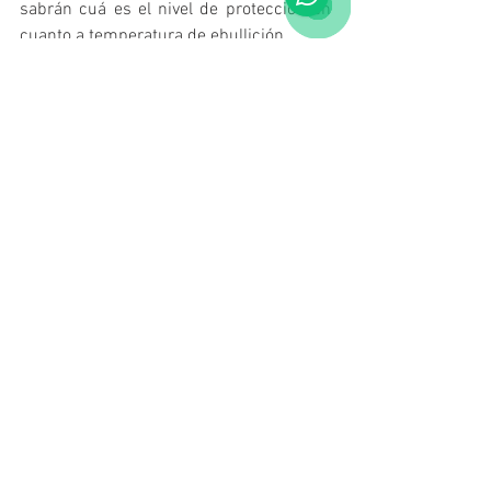
sabrán cuá es el nivel de protección en 
cuanto a temperatura de ebullición.
Debe exigirse el detalle de la tecnología 
usada en el paquete anticorrosivo, 
evitándose adquirir productos que 
contengan los compuestos antes 
mencionados
Es muy importante conocer si el 
producto adquirido y listo para usar ha 
sido diluido con agua destilada o 
desmineralizada y en el caso de adquirir 